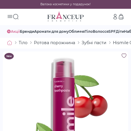
Валізка косметики у подарунок!
Акції
Бренди
Аромати для дому
Обличчя
Тіло
Волосся
SPF
Діти
На
Тіло
Ротова порожнина
Зубні пасти
Hismile 
New