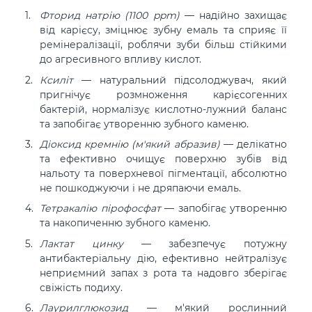
Фторид натрію (1100 ppm)
—
надійно захищає
від карієсу, зміцнює зубну емаль та сприяє її
ремінералізації, роблячи зуби більш стійкими
до агресивного впливу кислот.
Ксиліт
—
натуральний підсолоджувач, який
пригнічує розмноження карієсогенних
бактерій, нормалізує кислотно-лужний баланс
та запобігає утворенню зубного каменю.
Діоксид кремнію (м'який абразив)
—
делікатно
та ефективно очищує поверхню зубів від
нальоту та поверхневої пігментації, абсолютно
не пошкоджуючи і не дряпаючи емаль.
Тетракалію пірофосфат
—
запобігає утворенню
та накопиченню зубного каменю.
Лактат цинку
—
забезпечує потужну
антибактеріальну дію, ефективно нейтралізує
неприємний запах з рота та надовго зберігає
свіжість подиху.
Лаурилглюкозид
—
м'який рослинний