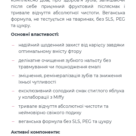
після себе приємний фруктовий післясмак і
тривале відчуття абсолютної чистоти. Веганська
формула, не тестується на тваринах, без SLS, PEG
та цукру.
Основні властивості:
надійний щоденний захист від карієсу завдяки
оптимальному вмісту фтору
делікатне очищення зубного нальоту без
травмування чи пошкодження емалі
зміцнення, ремінералізація зубів та зниження
їхньої чутливості
ексклюзивний солодкий смак стиглого яблука
у колаборації з Miffy
тривале відчуття абсолютної чистоти та
неймовірно свіжого подиху
веганська формула без SLS, PEG та цукру
Активні компоненти: