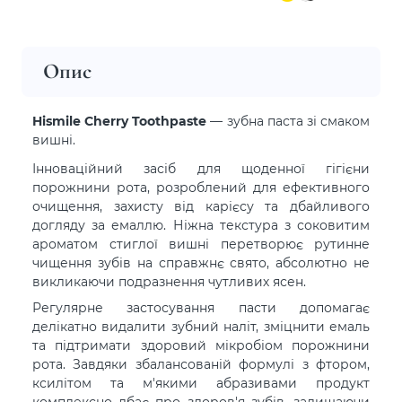
Опис
Hismile Cherry Toothpaste
—
зубна паста зі смаком
вишні.
Інноваційний засіб для щоденної гігієни
порожнини рота, розроблений для ефективного
очищення, захисту від карієсу та дбайливого
догляду за емаллю. Ніжна текстура з соковитим
ароматом стиглої вишні перетворює рутинне
чищення зубів на справжнє свято, абсолютно не
викликаючи подразнення чутливих ясен.
Регулярне застосування пасти допомагає
делікатно видалити зубний наліт, зміцнити емаль
та підтримати здоровий мікробіом порожнини
рота. Завдяки збалансованій формулі з фтором,
ксилітом та м'якими абразивами продукт
комплексно дбає про здоров'я зубів, залишаючи