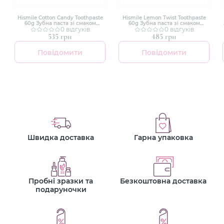
Hismile Cotton Candy Toothpaste
Hismile Lemon Twist Toothpaste
60g Зубна паста зі смаком
60g Зубна паста зі смаком
цукрової вати
0 відгуків
лимону
0 відгуків
535 грн
485 грн
Повідомити
Повідомити
Швидка доставка
Гарна упаковка
Пробні зразки та
Безкоштовна доставка
подаруночки