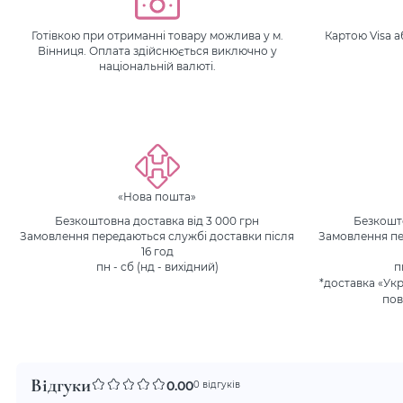
Готівкою при отриманні товару можлива у м.
Картою Visa 
Вінниця. Оплата здійснюється виключно у
національній валюті.
«Нова пошта»
Безкоштовна доставка від 3 000 грн
Безкошто
Замовлення передаються службі доставки після
Замовлення пе
16 год
пн - сб (нд - вихідний)
п
*доставка «Ук
пов
Відгуки
0.00
0 відгуків