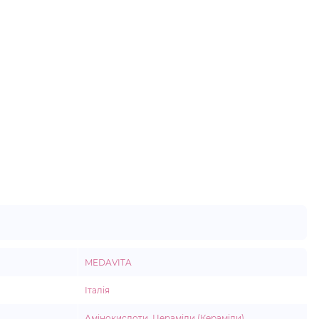
MEDAVITA
Італія
Амінокислоти
,
Цераміди (Кераміди)
,