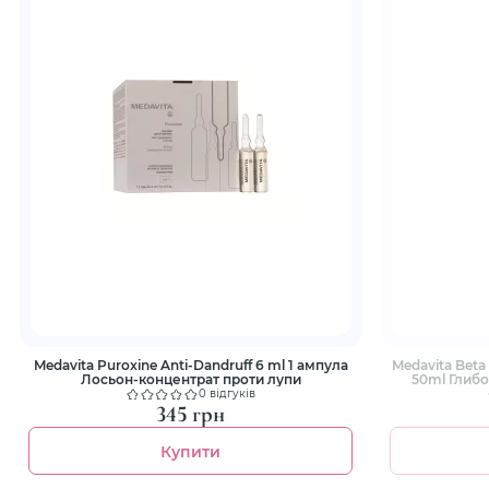
Medavita Puroxine Anti-Dandruff 6 ml 1 ампула
Medavita Beta
Лосьон-концентрат проти лупи
50ml Глиб
ре
0 відгуків
345 грн
Купити