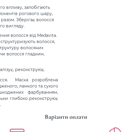
го впливу, запобігають
мпонентів рогового шару,
 разом. Зберігає волосся
го вигляду.
ння волосся від Medavita.
еструктуризують волосся,
структуру волосяних
чи волосся гладким,
алізує, реконструює.
осся. Маска розроблена
женого, ламкого та сухого
шкоджених фарбуванням,
льки глибоко реконструює
.
Варіанти оплати