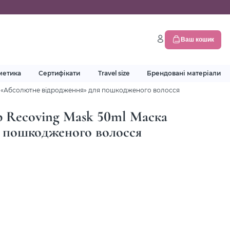
Ваш кошик
метика
Сертифікати
Travel size
Брендовані матеріали
ка «Абсолютне відродження» для пошкодженого волосся
ep Recoving Mask 50ml Маска
 пошкодженого волосся