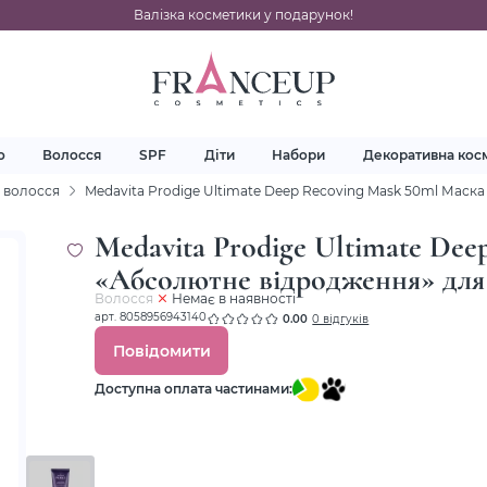
Валізка косметики у подарунок!
о
Волосся
SPF
Діти
Набори
Декоративна кос
 волосся
Medavita Prodige Ultimate Deep Recoving Mask 50ml Мас
Medavita Prodige Ultimate De
«Абсолютне відродження» для
Волосся
Немає в наявності
арт. 8058956943140
0.00
0 відгуків
Повідомити
Доступна оплата частинами: