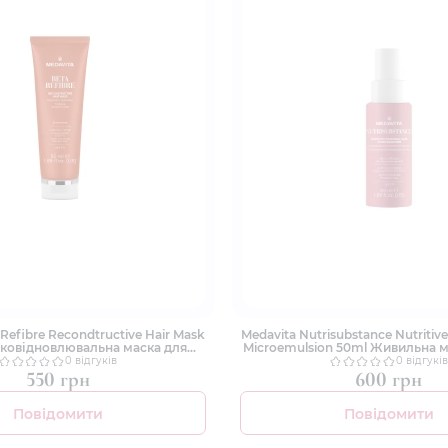
 Refibre Recondtructive Hair Mask
Medavita Nutrisubstance Nutritive
оковідновлювальна маска для
Microemulsion 50ml Живильна 
конструкції волосся
для сухого волосс
0 відгуків
0 відгуків
550 грн
600 грн
Повідомити
Повідомити