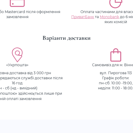
або Mastercard після оформлення
Оплата частинами для власн
замовлення
ПриватБанк
та
Monobank
до 6 мі
яких комісій
Варіанти доставки
«Укрпошта»
Самовивіз для м. Він
вна доставка від 3 000 грн
вул. Пирогова 113
редаються службі доставки після
Графік роботи:
16 год
пн-сб: 10:00 -19:00,
н - сб (нд - вихідний)
неділя: 11:00 - 18:00
рпоштою» здійснюється лише при
ній оплаті замовлення