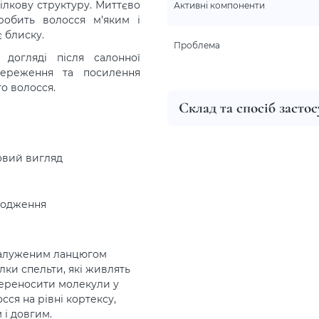
ілкову структуру. Миттєво
Активні компоненти
робить волосся м’яким і
є блиску.
Проблема
догляді після салонної
ереження та посилення
о волосся.
Склад та спосіб засто
овий вигляд
шкодження
згалуженим ланцюгом
ілки спельти, які живлять
переносити молекули у
ся на рівні кортексу,
 і довгим.