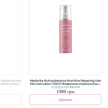
 Repairing Hair
Medavita Nutrisubstance Nutritive Repairing Hair
мікроемульсія
Microemulsion 150ml Живильна мікроемульсія
я
для сухого волосся
0 відгуків
1500 грн
Купити