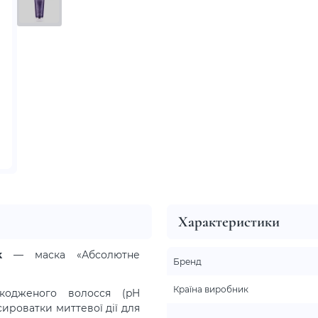
Характеристики
sk
— маска «Абсолютне
Бренд
Країна виробник
кодженого волосся (pH
 сироватки миттевої дії для