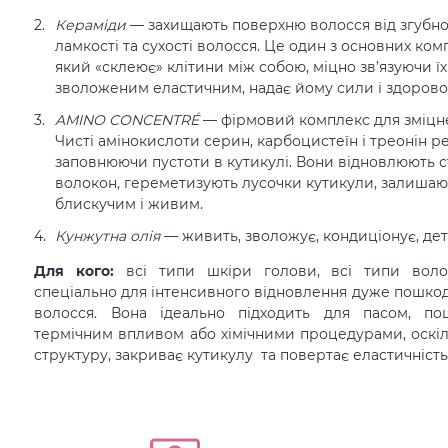
Кераміди
— захищають поверхню волосся від згубно
ламкості та сухості волосся. Це один з основних ко
який «склеює» клітини між собою, міцно зв’язуючи їх
зволоженим еластичним, надає йому сили і здорово
AMINO CONCENTRÉ
— фірмовий комплекс для зміцне
Чисті амінокислоти серин, карбоцистеїн і треонін р
заповнюючи пустоти в кутикулі. Вони відновлюють 
волокон, гереметизують лусочки кутикули, залишаю
блискучим і живим.
Кунжутна олія
— живить, зволожує, кондиціонує, дет
Для кого:
всі типи шкіри голови, всі типи вол
спеціально для інтенсивного відновлення дуже пошкод
волосся. Вона ідеально підходить для пасом, по
термічним впливом або хімічними процедурами, оскі
структуру, закриває кутикулу та повертає еластичність