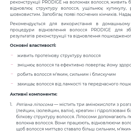
реконструкції PRODIGE на волокнах волосся, живить б
відновлює структуру волосся, ущільнює кутикулу, 
шовковистим. Запобігає появі посічених кінчиків. Нада
Рекомендується для використання в домашньому 
процедури відновлення волосся PRODIGE для зб
результатів реконструкції та відновлення пошкодженог
Основні властивості:
живить протеїнову структуру волосся
зміцнює волосся та ефективно повертає йому здор
робить волосся м’яким, сильним і блискучим
захищає волосся від ламкості та передчасного по
Активні компоненти:
Рятівна ліпосома
— містить три амінокислоти з ро
(лейцин, ізолейцин, валін), креатин і гідролізовані б
білкову структуру волосся. Ліпосоми допомагають 
волокна волосся. Вони працюють, відновлюючи волос
щоб волосся миттєво ставало більш сильним, м’яким