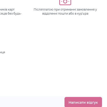
иків карт
Післяплатою при отриманні замовлення у
сяців без будь-
відділенні пошти або в кур’єра
ниця
.
Написати відгук