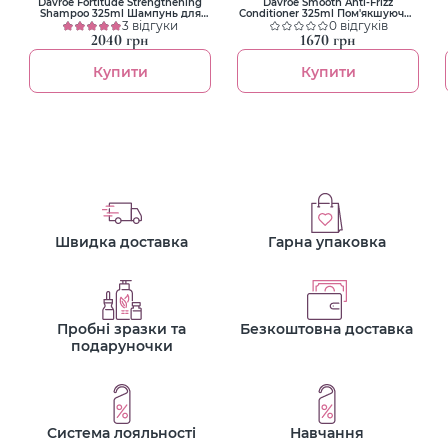
Davroe Fortitude Strengthening
Davroe Smooth Anti-Frizz
Shampoo 325ml Шампунь для
Conditioner 325ml Пом'якшуючий
зміцнення волосся
3 відгуки
кондиціонер для курчавого
0 відгуків
волосся
2040 грн
1670 грн
Купити
Купити
Швидка доставка
Гарна упаковка
Пробні зразки та
Безкоштовна доставка
подаруночки
Система лояльності
Навчання