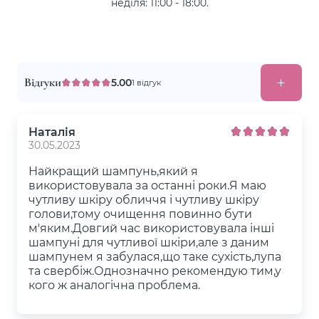
неділя: 11:00 - 18:00.
Відгуки
5.00
1 відгук
Наталія
30.05.2023
Найкращий шампунь,який я
використовувала за останні роки.Я маю
чутливу шкіру обличчя і чутливу шкіру
голови,тому очищення повинно бути
м'яким.Довгий час використовувала інші
шампуні для чутливої шкіри,але з даним
шампунем я забулася,що таке сухість,лупа
та свербіж.Однозначно рекомендую тим,у
кого ж аналогічна проблема.