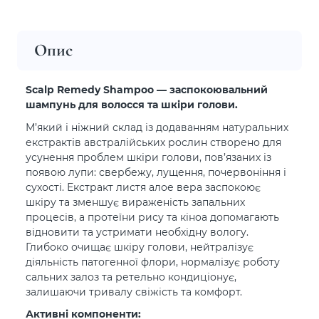
Опис
Scalp Remedy Shampoo — заспокоювальний
шампунь для волосся та шкіри голови.
М’який і ніжний склад із додаванням натуральних
екстрактів австралійських рослин створено для
усунення проблем шкіри голови, пов’язаних із
появою лупи: свербежу, лущення, почервоніння і
сухості. Екстракт листя алое вера заспокоює
шкіру та зменшує вираженість запальних
процесів, а протеїни рису та кіноа допомагають
відновити та устримати необхідну вологу.
Глибоко очищає шкіру голови, нейтралізує
діяльність патогенної флори, нормалізує роботу
сальних залоз та ретельно кондиціонує,
залишаючи тривалу свіжість та комфорт.
Активні компоненти: