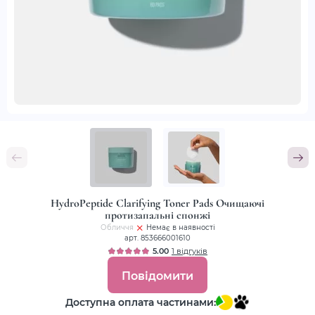
HydroPeptide Clarifying Toner Pads Очищаючі
протизапальні спонжі
Обличчя
Немає в наявності
арт. 853666001610
5.00
1 відгуків
Повідомити
Доступна оплата частинами: