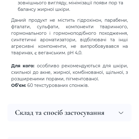
зовнішнього вигляду, мінімізації появи пор та
балансу жирної шкіри.
Даний продукт не містить гідрохінон, парабени,
фталати, сульфати, компоненти тваринного,
гормонального і гормоноподібного походження,
синтетичні ароматизатори, відбілювачі та інші
агресивні компоненти, не випробовувався на
тваринах, є веганським. pH 4,0.
Для кого:
особливо рекомендуються для шкіри,
схильної до акне, жирної, комбінованої, щільної, з
розширеними порами, пігментованої.
Об’єм:
60 текстурованих спонжів.
Склад та спосіб застосування