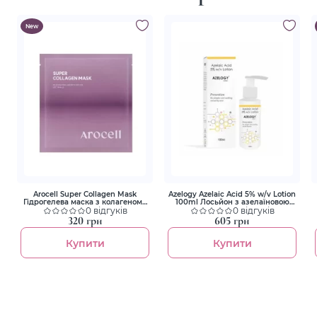
New
Arocell Super Collagen Mask
Azelogy Azelaic Acid 5% w/v Lotion
Гідрогелева маска з колагеном і
100ml Лосьйон з азелаїновою
пептидами для ліфтингу та
0 відгуків
кислотою 5%
0 відгуків
зволоження
320 грн
605 грн
Купити
Купити