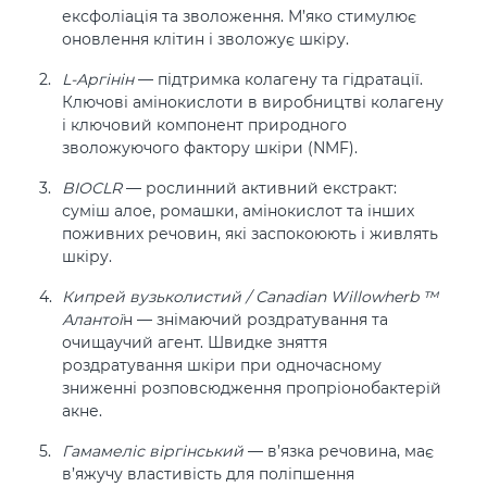
ексфоліація та зволоження. М’яко стимулює
оновлення клітин і зволожує шкіру.
L-Аргінін
— підтримка колагену та гідратації.
Ключові амінокислоти в виробництві колагену
і ключовий компонент природного
зволожуючого фактору шкіри (NMF).
BIOCLR
— рослинний активний екстракт:
суміш алое, ромашки, амінокислот та інших
поживних речовин, які заспокоюють і живлять
шкіру.
Кипрей вузьколистий / Canadian Willowherb ™
Алантої
н — знімаючий роздратування та
очищаучий агент. Швидке зняття
роздратування шкіри при одночасному
зниженні розповсюдження пропріонобактерій
акне.
Гамамеліс віргінський
— в’язка речовина, має
в’яжучу властивість для поліпшення