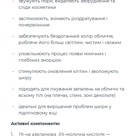
звужують пори, видаляють забруднення та
сліди косметики
заспокоюють, знімають роздратування і
почервоніння
забезпечують бездоганний колір обличчя,
роблячи його більш світлим, чистим і свіжим
уповільнюють процес появи мімічних і
глибоких зморшок ⠀
стимулюють оновлення клітин і зволожують
шкіру
підходять для лікування запалень на обличчі та
всьому тілі (на плечах, спині, зоні декольте)
ідеальні для вирішення проблем шкіри у
підлітковому віці ⠀
Активні компоненти:
1%-на азелаїнова 5%-молочна кислот
и —