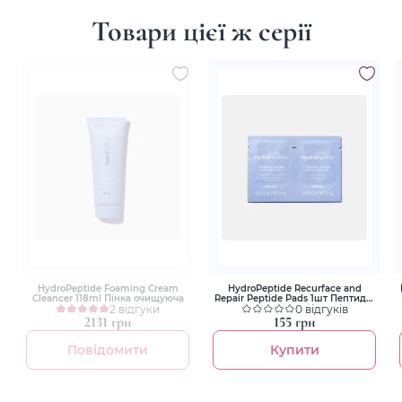
Товари цієї ж серії
HydroPeptide Foaming Cream
HydroPeptide Recurface and
Cleancer 118ml Пінка очищуюча
Repair Peptide Pads 1шт Пептидні
2 відгуки
пади для оновлення і
0 відгуків
регенерації шкіри
2131 грн
155 грн
Повідомити
Купити