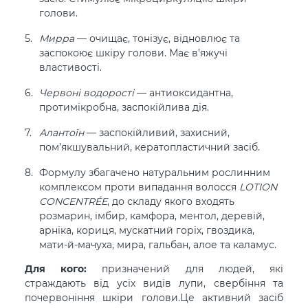
голови.
Мирра
— очищає, тонізує, відновлює та
заспокоює шкіру голови. Має в’яжучі
властивості.
Червоні водорості
— антиоксидантна,
протимікробна, заспокійлива дія.
Алантоїн
— заспокійливий, захисний,
пом’якшувальний, кератопластичний засіб.
Формулу збагачено натуральним рослинним
комплексом проти випадання волосся
LOTION
CONCENTRÉE
, до складу якого входять
розмарин, імбир, камфора, ментол, деревій,
арніка, кориця, мускатний горіх, гвоздика,
мати-й-мачуха, мира, гальбан, алое та каламус.
Для кого:
призначений для людей, які
страждають від усіх видів лупи, свербіння та
почервоніння шкіри голови.Це активний засіб