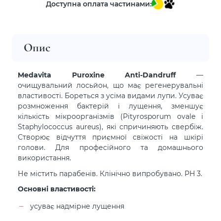
Доступна оплата частинами:
Опис
Medavita Puroxine Anti-Dandruff
—
очищувальний лосьйон, що має регенерувальні
властивості. Бореться з усіма видами лупи. Усуває
розмноження бактерій і лущення, зменшує
кількість мікроорганізмів (Pityrosporum ovale і
Staphylococcus aureus), які спричиняють свербіж.
Створює відчуття приємної свіжості на шкірі
голови. Для професійного та домашнього
використання.
Не містить парабенів. Клінічно випробувано. РH 3.
Основні властивості:
усуває надмірне лущення