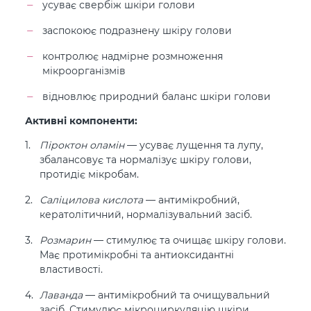
усуває свербіж шкіри голови
заспокоює подразнену шкіру голови
контролює надмірне розмноження
мікроорганізмів
відновлює природний баланс шкіри голови
Активні компоненти:
Піроктон оламін
— усуває лущення та лупу,
збалансовує та нормалізує шкіру голови,
протидіє мікробам.
Саліцилова кислота
— антимікробний,
кератолітичний, нормалізувальний засіб.
Розмарин
— стимулює та очищає шкіру голови.
Має протимікробні та антиоксидантні
властивості.
Лаванда
— антимікробний та очищувальний
засіб. Стимулює мікроциркуляцію шкіри