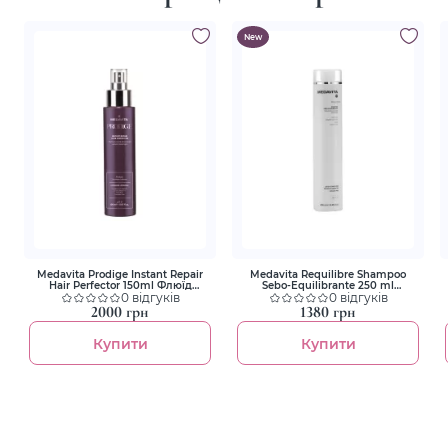
New
Medavita Prodige Instant Repair
Medavita Requilibre Shampoo
Hair Perfector 150ml Флюїд
Sebo-Equilibrante 250 ml
миттєво відновлюючий
0 відгуків
Шампунь для відновлення
0 відгуків
структуру волосся
балансу жирної шкіри голови
2000 грн
1380 грн
Купити
Купити