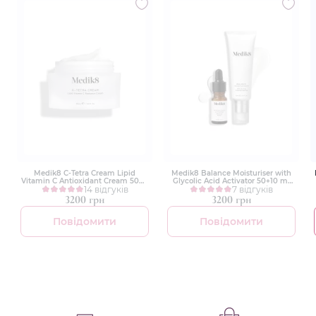
Medik8 C-Tetra Cream Lipid
Medik8 Balance Moisturiser with
Vitamin C Antioxidant Cream 50ml
Glycolic Acid Activator 50+10 ml
Антиоксидантний крем з
14 відгуків
Зволожуючий крем із
7 відгуків
вітаміном С
пробіотиками, АНА і матуючою
3200 грн
3200 грн
дією
Повідомити
Повідомити