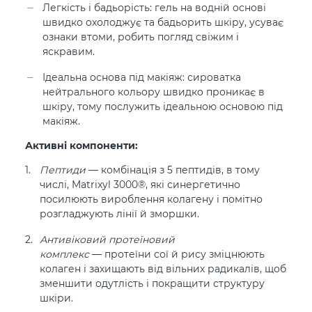
Легкість і бадьорість: гель на водній основі
швидко охолоджує та бадьорить шкіру, усуває
ознаки втоми, робить погляд свіжим і
яскравим.
Ідеальна основа під макіяж: сироватка
нейтрального кольору швидко проникає в
шкіру, тому послужить ідеальною основою під
макіяж.
Активні компоненти:
Пептиди
— комбінація з 5 пептидів, в тому
числі, Matrixyl 3000®, які синергетично
посилюють вироблення колагену і помітно
розгладжують лінії й зморшки.
Антивіковий протеїновий
комплекс
— протеїни сої й рису зміцнюють
колаген і захищають від вільних радикалів, щоб
зменшити одутлість і покращити структуру
шкіри.