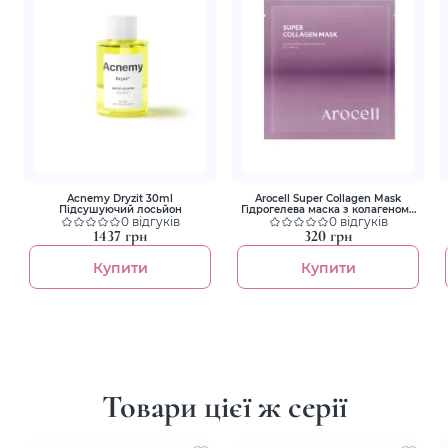
Acnemy Dryzit 30ml
Arocell Super Collagen Mask
Підсушуючий лосьйон
Гідрогелева маска з колагеном і
0 відгуків
пептидами для ліфтингу та
0 відгуків
зволоження
1437 грн
320 грн
Купити
Купити
Товари цієї ж серії