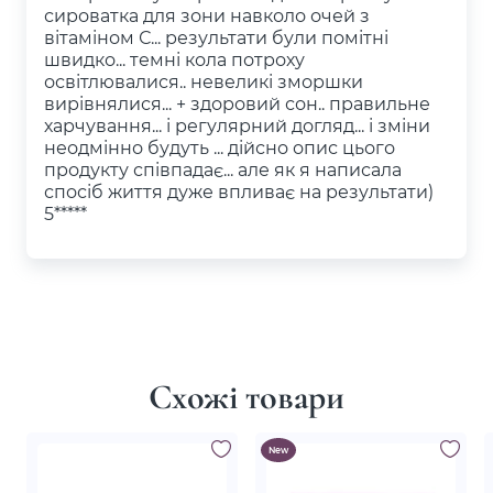
сироватка для зони навколо очей з
вітаміном С... результати були помітні
швидко... темні кола потроху
освітлювалися.. невеликі зморшки
вирівнялися... + здоровий сон.. правильне
харчування... і регулярний догляд... і зміни
неодмінно будуть ... дійсно опис цього
продукту співпадає... але як я написала
спосіб життя дуже впливає на результати)
5*****
Схожі товари
New