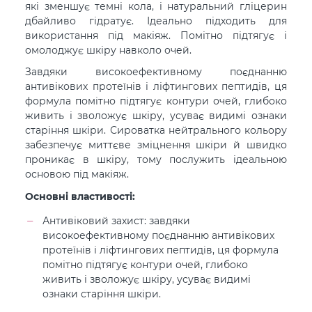
які зменшує темні кола, і натуральний гліцерин
дбайливо гідратує. Ідеально підходить для
використання під макіяж. Помітно підтягує і
омолоджує шкіру навколо очей.
Завдяки високоефективному поєднанню
антивікових протеїнів і ліфтингових пептидів, ця
формула помітно підтягує контури очей, глибоко
живить і зволожує шкіру, усуває видимі ознаки
старіння шкіри. Сироватка нейтрального кольору
забезпечує миттєве зміцнення шкіри й швидко
проникає в шкіру, тому послужить ідеальною
основою під макіяж.
Основні властивості:
Антивіковий захист: завдяки
високоефективному поєднанню антивікових
протеїнів і ліфтингових пептидів, ця формула
помітно підтягує контури очей, глибоко
живить і зволожує шкіру, усуває видимі
ознаки старіння шкіри.