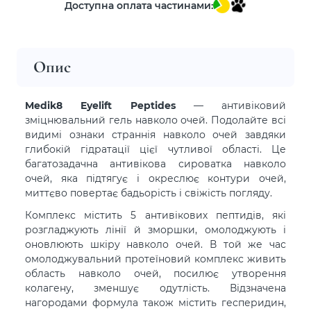
Доступна оплата частинами:
Опис
Medik8 Eyelift Peptides
— антивіковий
зміцнювальний гель навколо очей. Подолайте всі
видимі ознаки страннія навколо очей завдяки
глибокій гідратації цієї чутливої області. Це
багатозадачна антивікова сироватка навколо
очей, яка підтягує і окреслює контури очей,
миттєво повертає бадьорість і свіжість погляду.
Комплекс містить 5 антивікових пептидів, які
розгладжують лінії й зморшки, омолоджують і
оновлюють шкіру навколо очей. В той же час
омолоджувальний протеїновий комплекс живить
область навколо очей, посилює утворення
колагену, зменшує одутлість. Відзначена
нагородами формула також містить гесперидин,