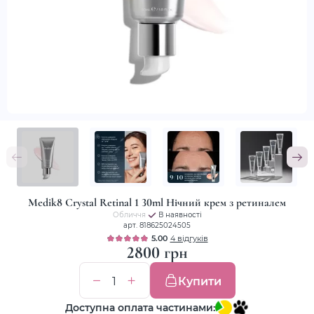
Medik8 Crystal Retinal 1 30ml Нічний крем з ретиналем
Обличчя
В наявності
арт. 818625024505
5.00
4 відгуків
2800 грн
Купити
Доступна оплата частинами: