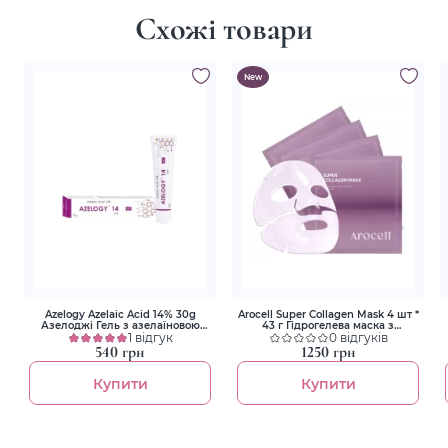
Схожі товари
New
Azelogy Azelaic Acid 14% 30g
Arocell Super Collagen Mask 4 шт *
Азелоджі Гель з азелаїновою
43 г Гідрогелева маска з
кислотою 14%
1 відгук
колагеном і пептидами для
0 відгуків
ліфтингу та зволоження
540 грн
1250 грн
Купити
Купити