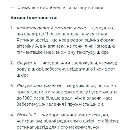
стимулює вироблення колагену в шкірі
Активні компоненти:
Інкапсульований ретинальдегід
— доведено,
що він діє до 11 разів швидше, ніж ретинол.
Ретинальдегід – це нова революційна форма
вітаміну А, він впливає на тонкі лінії і зморшки,
пігментацію і нерівномірну текстуру шкіри.
Гліцерин
— натуральний зволожувач, утримує
воду в шкірі, забезпечує гідратацію і комфорт
шкіри.
Гіалуронова кислота
— має унікальну здатність
притягувати з атмосфери вологу і утримувати
до 1000 разів більше води, ніж її власна маса.
Забезпечує живлення і пружність шкіри.
Вітамін Е
— жиророзчинний антиоксидант,
нейтралізує вільні радикали в шкірі і стабілізує
ретинальдегід для його максимальної