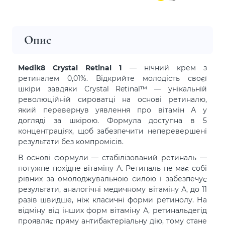
Опис
Medik8 Crystal Retinal 1
— нічний крем з
ретиналем 0,01%. Відкрийте молодість своєї
шкіри завдяки Crystal Retinal™ — унікальній
революційній сироватці на основі ретиналю,
який перевернув уявлення про вітамін А у
догляді за шкірою. Формула доступна в 5
концентраціях, щоб забезпечити неперевершені
результати без компромісів.
В основі формули — стабілізований ретиналь —
потужне похідне вітаміну А. Ретиналь не має собі
рівних за омолоджувальною силою і забезпечує
результати, аналогічні медичному вітаміну А, до 11
разів швидше, ніж класичні форми ретинолу. На
відміну від інших форм вітаміну А, ретинальдегід
проявляє пряму антибактеріальну дію, тому стане