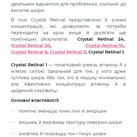
ідеальним варіантом для проблемної, схильної до
висипів шкіри.
В лінії Crystal Retinal представлено 6 різних
концентрацій, які дозволяють за потреби
переходити на крок вище й досягати ще
помітніших результатів:
Crystal Retinal 24,
Crystal Retinal 20
,
Crystal Retinal 10
,
Crystal Retinal 6
,
Crystal Retinal 3
, Crystal Retinal 1.
Crystal Retinal 1
— початковий рівень вітаміну А з
м'якою силою. Ідеальний для тих, у кого дуже
чутлива шкіра. Або тих, хто в пошуку мінімальної,
але ефективної концентрації вітаміну А в
щоденній сироватці.
Основні властивості:
помітно зменшує тонкі лінії й зморшки
зміцнює й вирівнює текстуру поверхні шкіри
оновлює й покращує тон і тонус шкіри