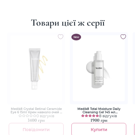
Товари цієї ж серії
New
Medik8 Crystal Retinal Ceramide
Medik8 Total Moisture Daily
Eye 6 15ml Крем навколо очей з
Cleansing Gel 145 мл
вітаміном А та керамідами
0 відгуків
Зволожувальний очищуючий
8 відгуків
гель для обличчя
3400 грн
1900 грн
Повідомити
Купити