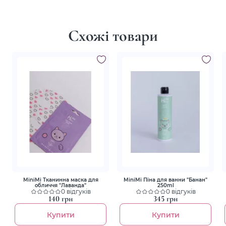
Схожі товари
MiniMi Тканинна маска для
MiniMi Піна для ванни "Банан"
обличчя "Лаванда"
250ml
0 відгуків
0 відгуків
140 грн
345 грн
Купити
Купити