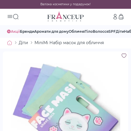
Валізка косметики у подарунок!
Акції
Бренди
Аромати для дому
Обличчя
Тіло
Волосся
SPF
Діти
На
Діти
MiniMi Набір масок для обличчя