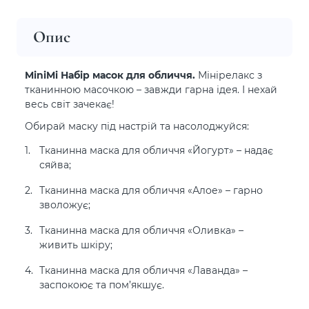
Опис
MiniMi Набір масок для обличчя.
Мінірелакс з
тканинною масочкою – завжди гарна ідея. І нехай
весь світ зачекає!
Обирай маску під настрій та насолоджуйся:
Тканинна маска для обличчя «Йогурт» – надає
сяйва;
Тканинна маска для обличчя «Алое» – гарно
зволожує;
Тканинна маска для обличчя «Оливка» –
живить шкіру;
Тканинна маска для обличчя «Лаванда» –
заспокоює та пом’якшує.