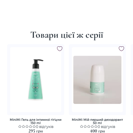
Товари цієї ж серії
MiniMi Гель для інтимної гігієни
MiniMi Мій перший дезодорант
150 ml
50 ml
0 відгуків
0 відгуків
295 грн
400 грн