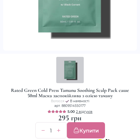
Rated Green Cold Press Tamanu Soothing Scalp Pack саше
50ml Маска заспокійлива з олією таману
Волосся
В наявності
арт. 8809514550177
5.00
2 відгуків
295 грн
Купити