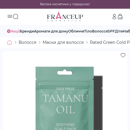
Валізка косметики у подарунок!
Акції
Бренди
Аромати для дому
Обличчя
Тіло
Волосся
SPF
Діти
На
Волосся
Маски для волосся
Rated Green Cold 