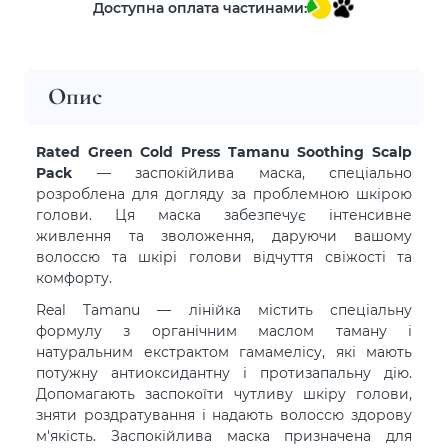
Доступна оплата частинами:
Опис
Rated Green Cold Press Tamanu Soothing Scalp
Pack
— заспокійлива маска, спеціально
розроблена для догляду за проблемною шкірою
голови. Ця маска забезпечує інтенсивне
живлення та зволоження, даруючи вашому
волоссю та шкірі голови відчуття свіжості та
комфорту.
Real Tamanu
— лінійка містить спеціальну
формулу з органічним маслом таману і
натуральним екстрактом гамамелісу, які мають
потужну антиоксидантну і протизапальну дію.
Допомагають заспокоїти чутливу шкіру голови,
зняти роздратування і надають волоссю здорову
м'якість. Заспокійлива маска призначена для