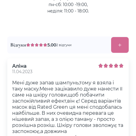
пн-сб: 10:00 -19:00,
неділя: 11:00 - 18:00.
Відгуки
5.00
2 відгуки
Аліна
11.04.2023
Мені дуже запав шампунь,тому я взяла і
таку маску.Мене зацікавило дуже нанести її
саме на шкіру голови,щоб побачити
заспокійливий ефект,він є! Серед варіантів
масок від Rated Green ця мені сподобалась
найбільше. В них очевидна перевага це
нішевий запах, а з олією таману - просто
розкішна розкіш. Шкіру голови зволожує та
заспокоює,а довжина