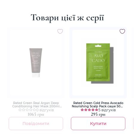
Товари цієї ж серії
Rated Green Real Argan Deep
Rated Green Cold Press Avocado
Conditioning Hair Mask 200ml
Nourishing Scalp Pack саше 50ml
Глибоко кондиціонуюча маска з
0 відгуків
Живильна маска з маслом
5 відгуків
аргановою олією
авокадо
1065 грн
295 грн
Повідомити
Купити