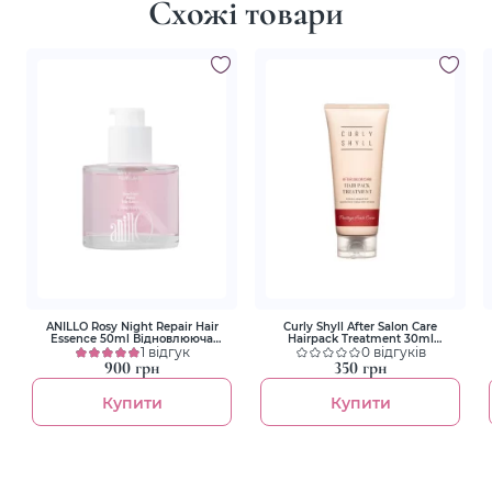
Схожі товари
ANILLO Rosy Night Repair Hair
Curly Shyll After Salon Care
Essence 50ml Відновлююча
Hairpack Treatment 30ml
есенція для волосся
1 відгук
Відновлююча маска для
0 відгуків
пошкодженого волосся
900 грн
350 грн
Купити
Купити