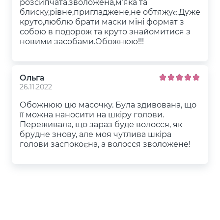
розсипчата,зволожена,м‘яка та
блиску,рівне,пригладжене,не обтяжує.Дуже
круто,люблю брати маски міні формат з
собою в подорож та круто знайомитися з
новими засобами.Обожнюю!!!
Ольга
26.11.2022
Обожнюю цю масочку. Була здивована, що
її можна наносити на шкіру голови.
Переживала, що зараз буде волосся, як
брудне знову, але моя чутлива шкіра
голови заспокоєна, а волосся зволожене!