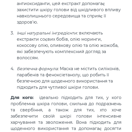
антиоксиданти, цей екстракт допомагає
захистити шкіру голови від шкідливого впливу
навколишнього середовища та сприяє її
здоров'ю.
Інші натуральні інгредієнти:
включають
екстракти соєвих бобів, олію моринги,
кокосову олію, оливкову олію та олію жожоба,
які забезпечують комплексний догляд за
волоссям.
Безпечна формула:
Маска не містить силіконів,
парабенів та феноксіетанолу, що робить її
безпечною для щоденного використання та
підходить для чутливої ​​шкіри голови.
Для кого:
ідеально підходить для тих, у кого
проблемна шкіра голови, схильна до подразнень
та свербіння, а також для тих, хто хоче
забезпечити своїй шкірі голови інтенсивне
харчування та зволоження. Вона підходить для
щоденного використання та допомагає досягти