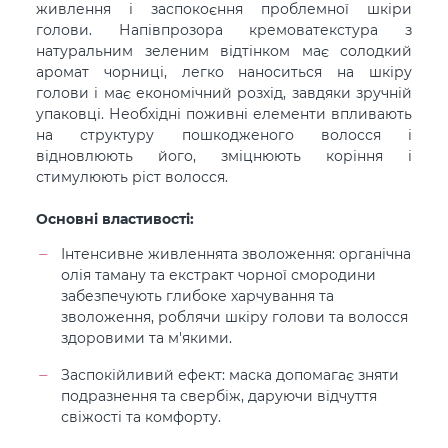
живлення і заспокоєння проблемної шкіри
голови. Напівпрозора кремоватекстура з
натуральним зеленим відтінком має солодкий
аромат чорниці, легко наноситься на шкіру
голови і має економічний розхід, завдяки зручній
упаковці. Необхідні поживні елементи впливають
на структуру пошкодженого волосся і
відновлюють його, зміцнюють коріння і
стимулюють ріст волосся.
Основні властивості:
Інтенсивне живленнята зволоження: органічна
олія таману та екстракт чорної смородини
забезпечують глибоке харчування та
зволоження, роблячи шкіру голови та волосся
здоровими та м'якими.
Заспокійливий ефект: маска допомагає зняти
подразнення та свербіж, даруючи відчуття
свіжості та комфорту.