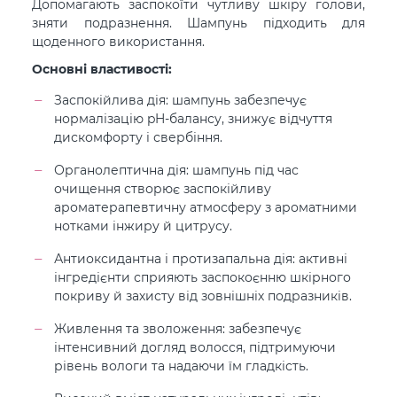
Допомагають заспокоїти чутливу шкіру голови,
зняти подразнення. Шампунь підходить для
щоденного використання.
Основні властивості:
Заспокійлива дія: шампунь забезпечує
нормалізацію pH-балансу, знижує відчуття
дискомфорту і свербіння.
Органолептична дія: шампунь під час
очищення створює заспокійливу
ароматерапевтичну атмосферу з ароматними
нотками інжиру й цитрусу.
Антиоксидантна і протизапальна дія: активні
інгредієнти сприяють заспокоєнню шкірного
покриву й захисту від зовнішніх подразників.
Живлення та зволоження: забезпечує
інтенсивний догляд волосся, підтримуючи
рівень вологи та надаючи їм гладкість.