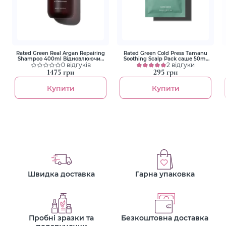
Rated Green Real Argan Repairing
Rated Green Cold Press Tamanu
Shampoo 400ml Відновлюючий
Soothing Scalp Pack саше 50ml
шампунь з аргановим маслом
0 відгуків
Маска заспокійлива з олією
2 відгуки
таману
1475 грн
295 грн
Купити
Купити
Швидка доставка
Гарна упаковка
Пробні зразки та
Безкоштовна доставка