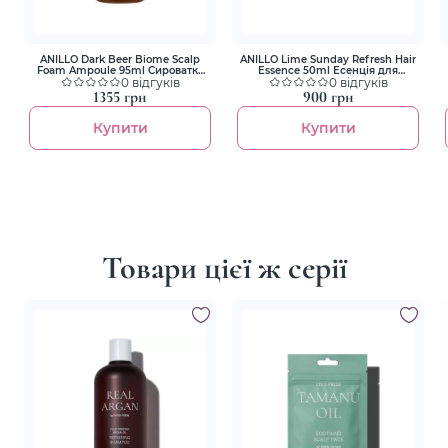
ANILLO Dark Beer Biome Scalp
ANILLO Lime Sunday Refresh Hair
Foam Ampoule 95ml Сироватка
Essence 50ml Есенція для
для шкіри голови
0 відгуків
волосся
0 відгуків
1355 грн
900 грн
Купити
Купити
Товари цієї ж серії