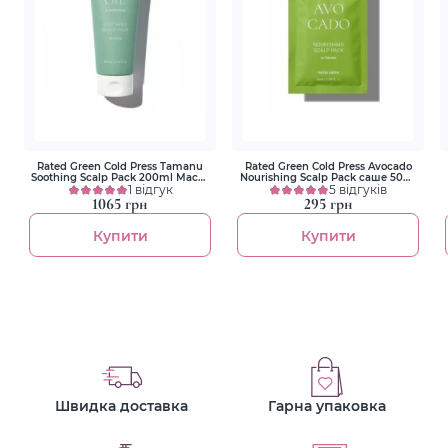
Rated Green Cold Press Tamanu
Rated Green Cold Press Avocado
Soothing Scalp Pack 200ml Маска
Nourishing Scalp Pack саше 50ml
заспокійлива з олією таману
1 відгук
Живильна маска з маслом
5 відгуків
авокадо
1065 грн
295 грн
Купити
Купити
Швидка доставка
Гарна упаковка