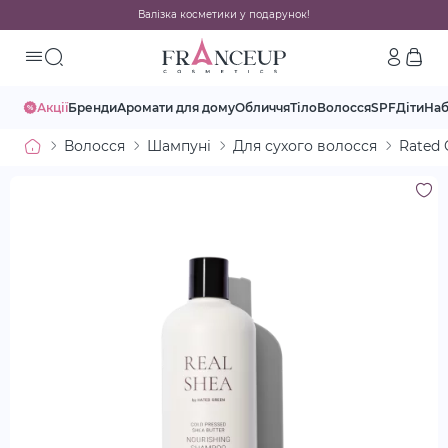
Валізка косметики у подарунок!
Акції
Бренди
Аромати для дому
Обличчя
Тіло
Волосся
SPF
Діти
На
Волосся
Шампуні
Для сухого волосся
Rated