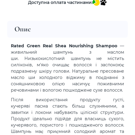
Доступна оплата частинами:
Опис
Rated Green Real Shea Nourishing Shampoo
—
живильний шампунь з маслом
ши. Низькокислотний шампунь не містить
силіконів, м'яко очищає волосся і заспокоює
подразнену шкіру голови. Натуральне пресоване
масло ши холодного віджиму в поєднанні з
соняшниковою олією насичує поживними
речовинами і вологою пошкоджене сухе волосся.
Після використання продукту густі,
кучеряві пасма стають більш слухняними, а
завитки і локони набувають цілісної структури.
Продукт ідеально підійде для власниць сухого,
кучерявого, пористого і пошкодженого волосся.
Шампунь має приємний солодкий аромат та