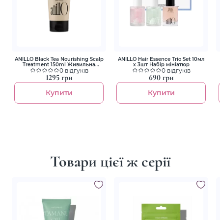
ANILLO Black Tea Nourishing Scalp
ANILLO Hair Essence Trio Set 10мл
Treatment 150ml Живильна
х 3шт Набір мініатюр
зміцнююча маска для волосся
0 відгуків
0 відгуків
1295 грн
690 грн
Купити
Купити
Товари цієї ж серії