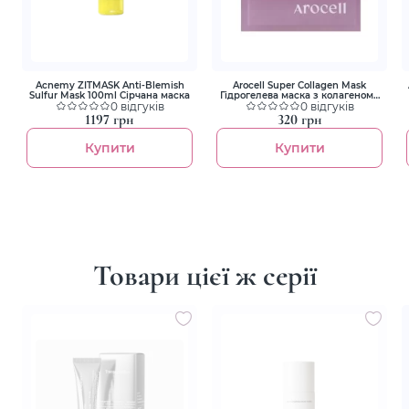
Acnemy ZITMASK Anti-Blemish
Arocell Super Collagen Mask
Sulfur Mask 100ml Сірчана маска
Гідрогелева маска з колагеном і
0 відгуків
пептидами для ліфтингу та
0 відгуків
зволоження
1197 грн
320 грн
Купити
Купити
Товари цієї ж серії