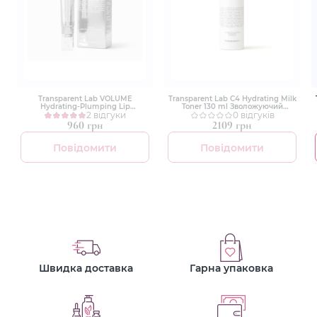
Transparent Lab VOLUME
Transparent Lab C4 Hydrating Milk
Hydrating-Plumping Lip
Toner 130 ml Зволожуючий
Treatment 15ml Бальзам для
2 відгуки
молочний тонер
0 відгуків
збільшення губ
960 грн
2109 грн
Повідомити
Повідомити
Швидка доставка
Гарна упаковка