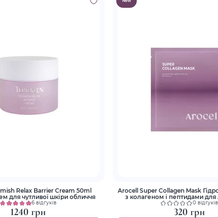
New
emish Relax Barrier Cream 50ml
Arocell Super Collagen Mask Гід
ем для чутливої шкіри обличчя
з колагеном і пептидами для 
зволоження
6 відгуків
0 відгуків
1240 грн
320 грн