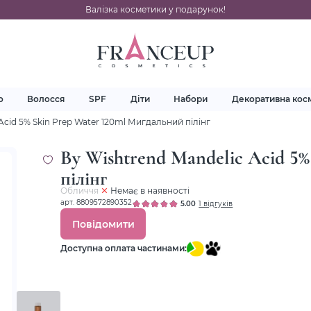
Валізка косметики у подарунок!
о
Волосся
SPF
Діти
Набори
Декоративна кос
Acid 5% Skin Prep Water 120ml Мигдальний пілінг
By Wishtrend Mandelic Acid 5
пілінг
Обличчя
Немає в наявності
арт. 8809572890352
5.00
1 відгуків
Повідомити
Доступна оплата частинами: