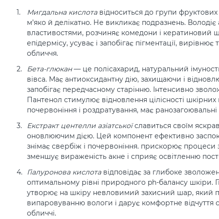
Мигдальна кислота
відноситься до групи фруктових
м’яко й делікатно. Не викликає подразнень. Володі
властивостями, розчиняє комедони і кератиновий ш
епідермісу, усуває і запобігає пігментації, вирівнює 
обличчя.
Бета-глюкан
— це полісахарид, натуральний імуност
вівса. Має антиоксидантну дію, захищаючи і віднов
запобігає передчасному старінню. Інтенсивно зволо
Пантенол стимулює відновлення цілісності шкірних 
почервоніння і роздратування, має ранозагоювальні 
Екстракт центелли азіатської
славиться своїм яскра
оновлюючим дією. Цей компонент ефективно заспок
знімає свербіж і почервоніння. прискорює процеси 
зменшує вираженість акне і сприяє освітленню пост
Гіалуронова кислота
відповідає за глибоке зволожен
оптимальному рівні природного ph-балансу шкіри. 
утворює на шкіру невловимий захисний шар, який
випаровуванню вологи і дарує комфортне відчуття св
обличчі.