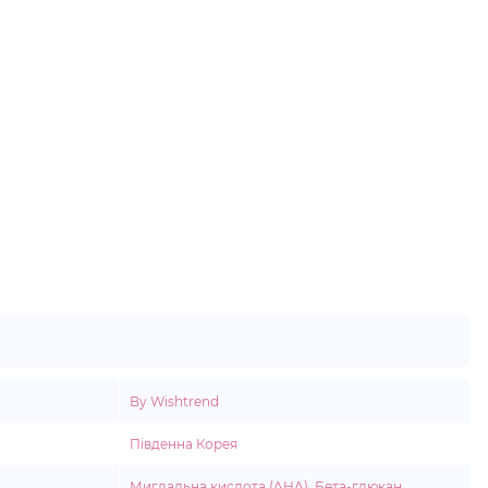
By Wishtrend
Південна Корея
Мигдальна кислота (AHA)
,
Бета-глюкан
,