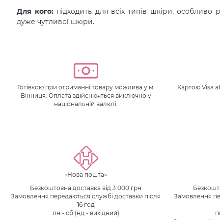
Для кого:
підходить для всіх типів шкіри, особливо р
дуже чутливої ​​шкіри.
Готівкою при отриманні товару можлива у м.
Картою Visa 
Вінниця. Оплата здійснюється виключно у
національній валюті.
«Нова пошта»
Безкоштовна доставка від 3 000 грн
Безкошто
Замовлення передаються службі доставки після
Замовлення пе
16 год
пн - сб (нд - вихідний)
п