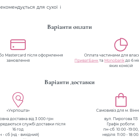
екомендується для сухої і
Варіанти оплати
або Mastercard після оформлення
Оплата частинами для власн
замовлення
ПриватБанк
та
Monobank
до 6 мі
яких комісій
Варіанти доставки
«Укрпошта»
Самовивіз для м. Він
вна доставка від 3 000 грн
вул. Пирогова 113
редаються службі доставки після
Графік роботи:
16 год
пн-сб: 10:00 -19:00,
н - сб (нд - вихідний)
неділя: 11:00 - 18:00