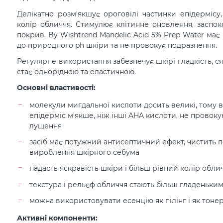
Делікатно розм'якшує ороговілі частинки епідермісу
колір обличчя. Стимулює клітинне оновлення, заспо
покрив. By Wishtrend Mandelic Acid 5% Prep Water ма
до природного ph шкіри та не провокує подразнення.
Регулярне використання забезпечує шкірі гладкість, с
стає однорідною та еластичною.
Основні властивості:
молекули мигдальної кислоти досить великі, тому 
епідерміс м'якше, ніж інші AHA кислоти, не провок
лущення
засіб має потужний антисептичний ефект, чистить 
вироблення шкірного себума
надасть яскравість шкіри і більш рівний колір обли
текстура і рельєф обличчя стають більш гладеньки
можна використовувати есенцію як пілінг і як тоне
Активні компоненти: