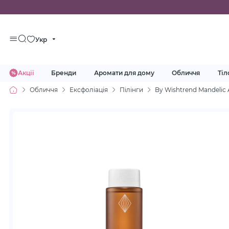
Укр
Акції
Бренди
Аромати для дому
Обличчя
Тіл
Обличчя
Ексфоліація
Пілінги
By Wishtrend Mandelic 