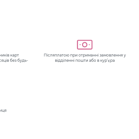
иків карт
Післяплатою при отриманні замовлення у
сяців без будь-
відділенні пошти або в кур’єра
ниця
.