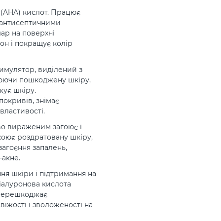
 (AHA) кислот. Працює
є антисептичними
ар на поверхні
тон і покращує колір
имулятор, виділений з
люючи пошкоджену шкіру,
жує шкіру.
покривів, знімає
властивості.
во вираженим загоює і
оює роздратовану шкіру,
загоєння запалень,
-акне.
ня шкіри і підтримання на
Гіалуронова кислота
 перешкоджає
іжості і зволоженості на