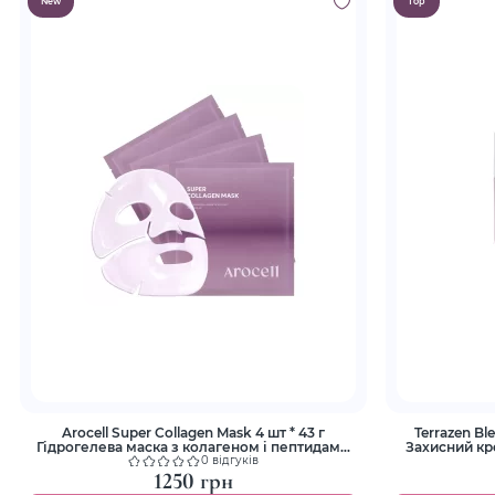
New
Top
Arocell Super Collagen Mask 4 шт * 43 г
Terrazen Bl
Гідрогелева маска з колагеном і пептидами
Захисний кр
для ліфтингу та зволоження
0 відгуків
1250 грн