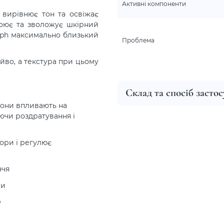
Активні компоненти
, вирівнює тон та освіжає
коює та зволожує шкірний
є ph максимально близький
Проблема
яйво, а текстура при цьому
Склад та спосіб засто
вони впливають на
уючи роздратування і
пори і регулює
ччя
ми
р