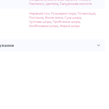
Пантенол
,
Центела
,
Гіалуронова кислота
Нерівний тон
,
Розширені пори
,
Пігментація
,
Постакне
,
Вікові зміни
,
Суха шкіра
,
Чутлива шкіра
,
Проблемна шкіра
,
Комбінована шкіра
,
Жирна шкіра
сування