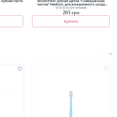
 Зубная паста
BIOREPAIR Зубная щетка "Совершенная
чистка" Medium, для ежедневного ухода
персиковая
0 отзывов
205 грн
Купить