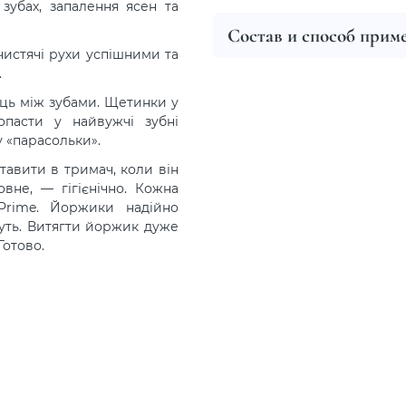
зубах, запалення ясен та
Состав и способ прим
чистячі рухи успішними та
.
сць між зубами. Щетинки у
пасти у найвужчі зубні
 «парасольки».
тавити в тримач, коли він
вне, — гігієнічно. Кожна
Prime. Йоржики надійно
снуть. Витягти йоржик дуже
Готово.