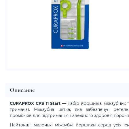
Описание
CURAPROX CPS 11 Start
— набір йоршиків міжзубних "Pr
тримача). Міжзубна щітка, яка забезпечує ретел
проміжків для підтримання належного здоров'я порож
Найтонші, маленькі міжзубні йоршики серед усіх існ