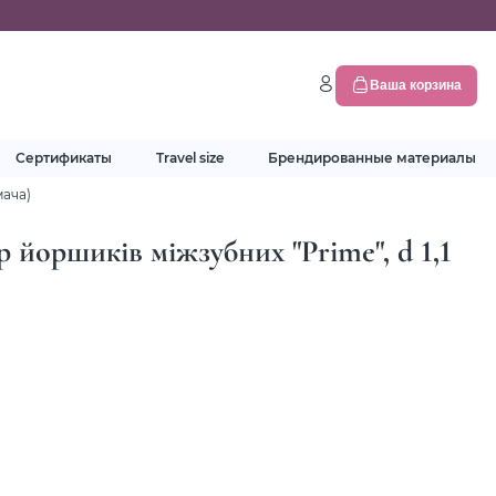
Ваша корзина
Сертификаты
Travel size
Брендированные материалы
мача)
йоршиків міжзубних "Prime", d 1,1