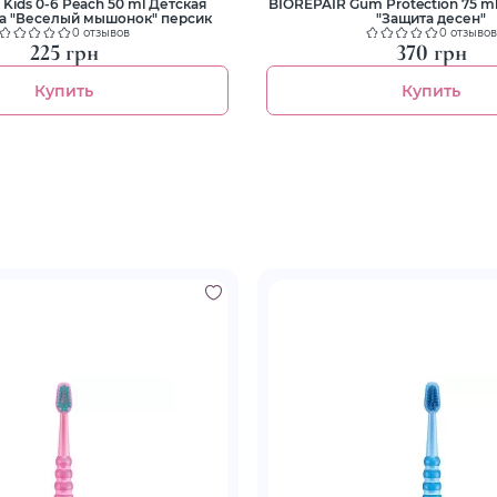
Kids 0-6 Рeach 50 ml Детская
BIOREPAIR Gum Protection 75 ml
та "Веселый мышонок" персик
"Защита десен"
0 отзывов
0 отзывов
225 грн
370 грн
Купить
Купить