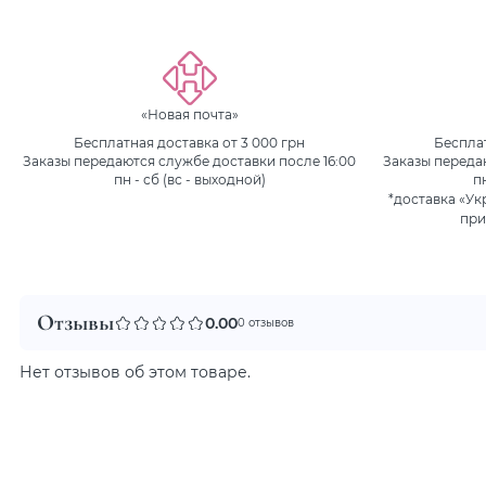
«Новая почта»
Бесплатная доставка от 3 000 грн
Бесплат
Заказы передаются службе доставки после 16:00
Заказы переда
пн - сб (вс - выходной)
п
*доставка «Ук
при
Отзывы
0.00
0 отзывов
Нет отзывов об этом товаре.