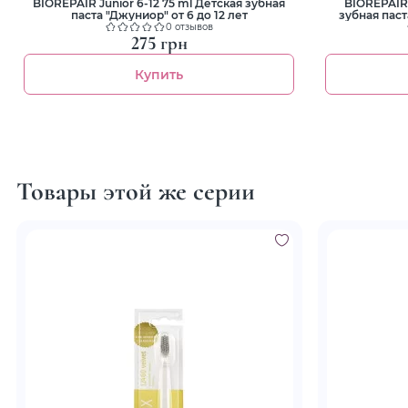
BIOREPAIR Junior 6-12 75 ml Детская зубная
BIOREPAIR 
паста "Джуниор" от 6 до 12 лет
зубная пас
0 отзывов
275 грн
Купить
Товары этой же серии