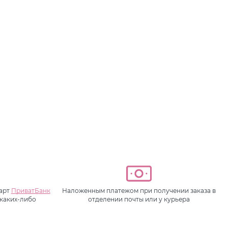
карт
ПриватБанк
Наложенным платежом при получении заказа в
 каких-либо
отделении почты или у курьера