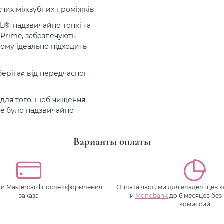
жчих міжзубних проміжків.
L®, надзвичайно тонкі та
S Prime, забезпечують
тому ідеально підходить
ерігає від передчасної
о для того, щоб чищення
e було надзвичайно
Варианты оплаты
или Mastercard после оформления
Оплата частями для владельцев 
заказа
и
Monobank
до 6 месяцев без
комиссий