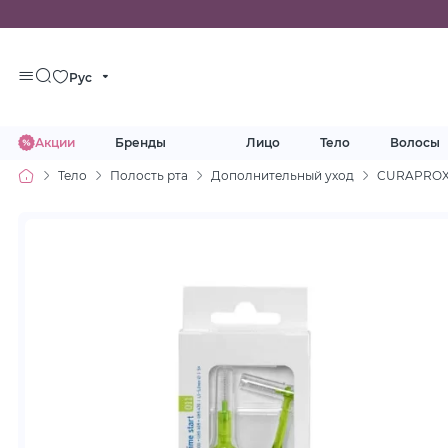
Рус
Акции
Бренды
Лицо
Тело
Волосы
Тело
Полость рта
Дополнительный уход
CURAPROX CP