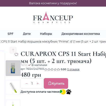
Валізка косметики у подарунок!
SPF
Дети
Наборы
Декоративная косметика
S 11 Start Набір йоршиків міжзубних "Prime", d 1,1 мм (5 шт. + 2 шт. три
CURAPROX CPS 11 Start Набір 
мм (5 шт. + 2 шт. тримача)
Тело
В наличии
арт. 7612412427905
0.00
0 отзывов
480 грн
Купить
Доступна оплата частями: