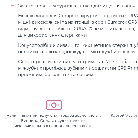
Запатентована хірургічна щітка для чищення найву
Ексклюзивно для Curaprox: хірургічні щетинки CURA
міцні, високоякісні та найтонші із серії Curaprox CP
відмінну зносостійкість, CURAL® не містить нікелю, 
для використання алергіками.
Конусоподібний дизайн тонких щетинок стержня, уб
поломки, а також подовжує термін служби голівки.
Фіксаторна система є в усіх тримачах. Усе зроблен
міжзубних проміжків зубними йоршиками CPS Prim
приємним, ретельним та легким.
Наличными при получении товара возможно в г.
Картой Visa 
Винница. Оплата осуществляется
исключительно в национальной валюте.