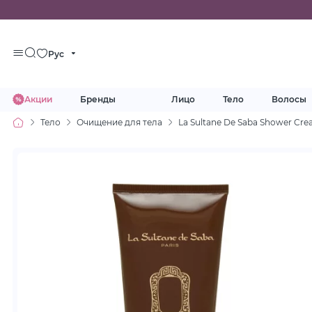
Рус
Акции
Бренды
Лицо
Тело
Волосы
Тело
Очищение для тела
La Sultane De Saba Shower Cr