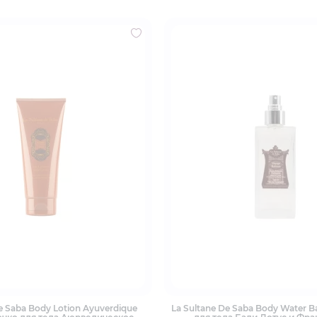
e Saba Body Lotion Ayuverdique
La Sultane De Saba Body Water B
чко для тела Аюрведическое
для тела Бали Лотус и Фр