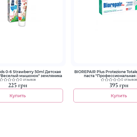
ds 0-6 Strawberry 50ml Детская
BIOREPAIR Plus Protezione Total
 "Веселый мышонок" земляника
паста "Профессиональная 
восстановление"
0 отзывов
0 отзывов
225 грн
395 грн
Купить
Купить