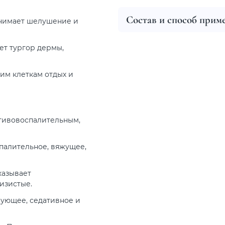
Состав и способ прим
снимает шелушение и
ет тургор дермы,
шим клеткам отдых и
отивовоспалительным,
палительное, вяжущее,
казывает
изистые.
рующее, седативное и