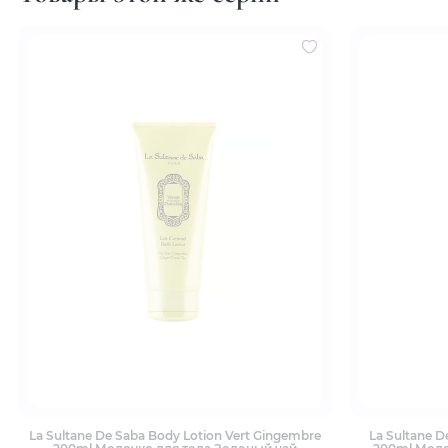
La Sultane De Saba Body Lotion Vert Gingembre
La Sultane D
200ml Молочко для тела Зеленый чай
200ml Моло