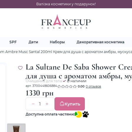
Валізка косметики у подарунок!
SPF
Дети
Наборы
Декоративная косметика
eam Ambre Musc Santal 200ml Крем для душа с ароматом амбры, мускус
La Sultane De Saba Shower Cr
для душа с ароматом амбры, му
Очищение для тела
В наличии
арт. 3700448606884
0.00
0 отзывов
1330 грн
Купить
Доступна оплата частями: