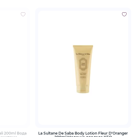
ali 200ml Вода
La Sultane De Saba Body Lotion Fleur D'Oranger
анжипани
200ml Молочко для тела KFO