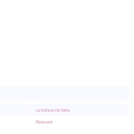
La Sultane De Saba
Франция