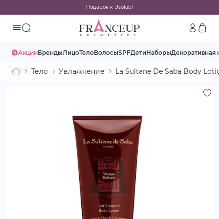
Подарок к Usolab!
Акции
Бренды
Лицо
Тело
Волосы
SPF
Дети
Наборы
Декоративная 
Тело
Увлажнение
La Sultane De Saba Body Loti