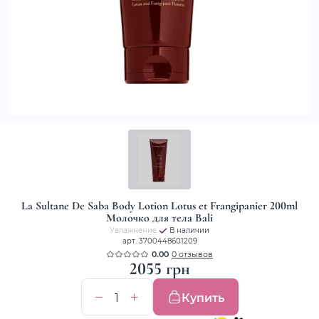
La Sultane De Saba Body Lotion Lotus et Frangipanier 200ml
Молочко для тела Bali
Увлажнение
В наличии
арт. 3700448601209
0.00
0 отзывов
2055 грн
Купить