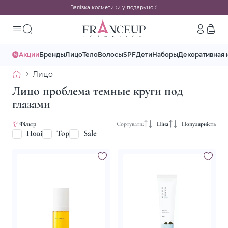
Валізка косметики у подарунок!
Акции
Бренды
Лицо
Тело
Волосы
SPF
Дети
Наборы
Декоративная 
Лицо
Лицо проблема темные круги под
глазами
Фільтр
Сортувати:
Ціна
Популярність
Нові
Top
Sale