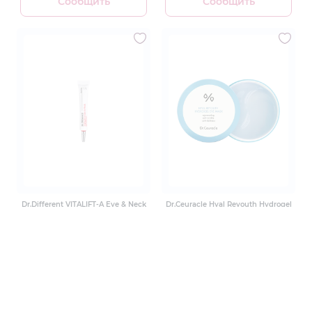
Сообщить
Сообщить
Dr.Different VITALIFT-A Eye & Neck
Dr.Ceuracle Hyal Reyouth Hydrogel
20ml Крем для шкіри навколо
Eye Mask 60 шт Зволожуючі
очей з ретиналем 0.025%
0 отзывов
гідрогелеві патчі
1 отзыв
1589 грн
1045 грн
Сообщить
Сообщить
Показать ещё