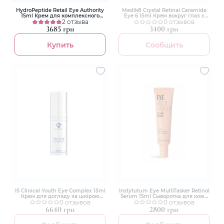
HydroPeptide Retail Eye Authority
Medik8 Crystal Retinal Ceramide
15ml Крем для комплексного
Eye 6 15ml Крем вокруг глаз с
омоложения зоны вокруг глаз
2 отзыва
витамином А и керамидами
0 отзывов
3685 грн
3400 грн
Купить
Сообщить
IS Clinical Youth Eye Complex 15ml
Instytutum Eye MultiTasker Retinol
Крем для догляду за шкірою
Serum 15ml Сыворотка для кожи
навколо очей
0 отзывов
вокруг глаз с ретиноидом
0 отзывов
6640 грн
2800 грн