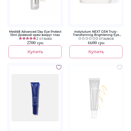
Medik8 Advanced Day Eye Protect
Instytutum NEXT GEN Truly-
15ml Дневной крем вокруг глаз
Transforming Brightening Eye
2 отзыва
Cream 15ml Крем ліфтинг для
0 отзывов
повік з освітлювальним ефектом
2700 грн
4600 грн
Купить
Купить