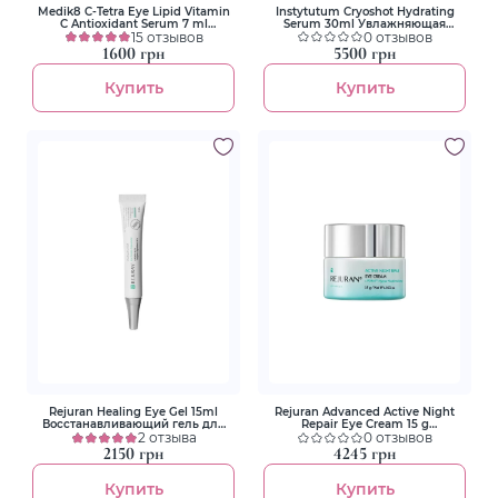
Medik8 C-Tetra Eye Lipid Vitamin
Instytutum Cryoshot Hydrating
C Antioxidant Serum 7 ml
Serum 30ml Увлажняющая
Антиоксидантная
15 отзывов
сыворотка
0 отзывов
антивозрастная освещающая
1600 грн
5500 грн
сыворотка вокруг глаз
Купить
Купить
Rejuran Healing Eye Gel 15ml
Rejuran Advanced Aсtive Night
Восстанавливающий гель для
Repair Eye Cream 15 g
кожи вокруг глаз
2 отзыва
Вдосконалений крем з вітаміном
0 отзывов
С для відновлення шкіри
2150 грн
4245 грн
навколо очей
Купить
Купить