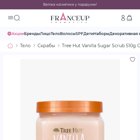
Валізка косметики у подарунок!
Акции
Бренды
Лицо
Тело
Волосы
SPF
Дети
Наборы
Декоративная 
Тело
Скрабы
Tree Hut Vanilla Sugar Scrub 510g