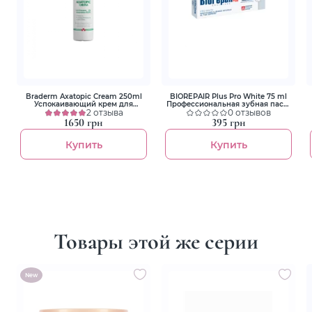
Braderm Axatopic Cream 250ml
BIOREPAIR Plus Pro White 75 ml
Успокаивающий крем для
Профессиональная зубная паста
атопической кожи
2 отзыва
PRO White
0 отзывов
1650 грн
395 грн
Купить
Купить
Товары этой же серии
New