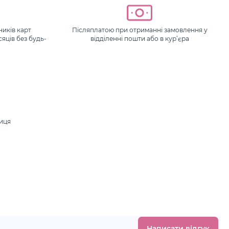
иків карт
Післяплатою при отриманні замовлення у
сяців без будь-
відділенні пошти або в кур’єра
ниця
.
Написати відгук