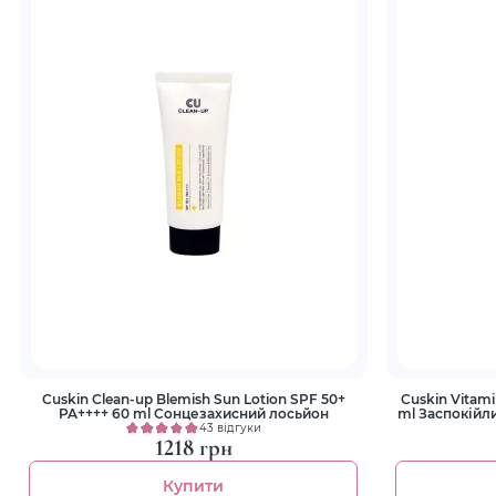
Cuskin Clean-up Blemish Sun Lotion SPF 50+
Cuskin Vitam
PA++++ 60 ml Cонцезахисний лосьйон
ml Заспокійливий сонцезахисний з вітаміном
43 відгуки
1218 грн
Купити