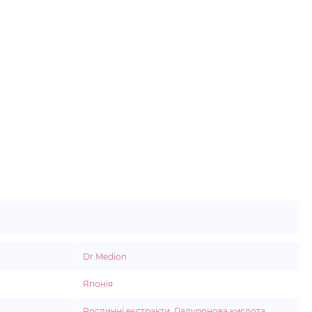
Dr.Medion
Японія
Рослинні екстракти
,
Гіалуронова кислота
,