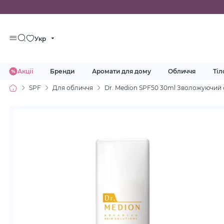
Укр
Акції
Бренди
Аромати для дому
Обличчя
Тіл
SPF
Для обличчя
Dr. Medion SPF50 30ml Зволожуючий 