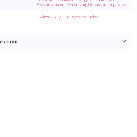
Хімічні фільтри (Органічні)
,
Цераміди (Кераміди)
Сухість/Лущення
,
Чутлива шкіра
сування