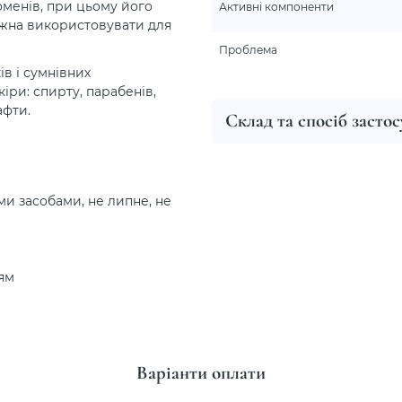
оменів, при цьому його
Активні компоненти
ожна використовувати для
Проблема
в і сумнівних
іри: спирту, парабенів,
афти.
Склад та спосіб засто
ми засобами, не липне, не
ням
Варіанти оплати