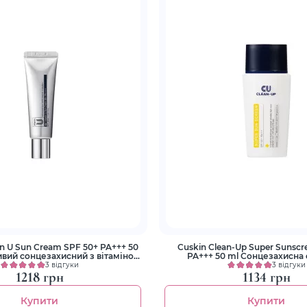
in U Sun Cream SPF 50+ PA+++ 50
Cuskin Clean-Up Super Sunscr
PA+++ 50 ml Сонцезахисна
U та пептидами
3 відгуки
3 відгуки
1218 грн
1134 грн
Купити
Купити