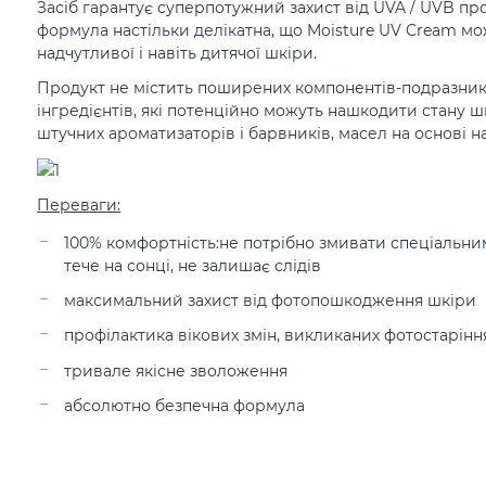
Засіб гарантує суперпотужний захист від UVA / UVB пр
формула настільки делікатна, що Moisture UV Cream м
надчутливої ​​і навіть дитячої шкіри.
Продукт не містить поширених компонентів-подразникі
інгредієнтів, які потенційно можуть нашкодити стану шк
штучних ароматизаторів і барвників, масел на основі н
Переваги:
100% комфортність:не потрібно змивати спеціальни
тече на сонці, не залишає слідів
максимальний захист від фотопошкодження шкіри
профілактика вікових змін, викликаних фотостарін
тривале якісне зволоження
абсолютно безпечна формула