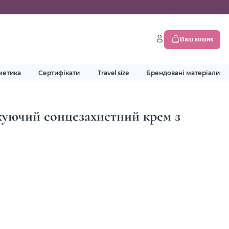
Ваш кошик
метика
Сертифікати
Travel size
Брендовані матеріали
жуючий сонцезахистний крем з