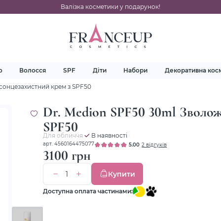
Валізка косметики у подарунок!
о
Волосся
SPF
Діти
Набори
Декоративна кос
сонцезахистний крем з SPF50
Dr. Medion SPF50 30ml Зволо
SPF50
Для обличчя
В наявності
арт. 4560164475077
5.00
2 відгуків
3100 грн
Купити
Доступна оплата частинами: