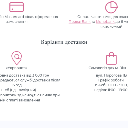
або Mastercard після оформлення
Оплата частинами для власн
замовлення
ПриватБанк
та
Monobank
до 6 мі
яких комісій
Варіанти доставки
«Укрпошта»
Самовивіз для м. Він
вна доставка від 3 000 грн
вул. Пирогова 113
редаються службі доставки після
Графік роботи:
16 год
пн-сб: 10:00 -19:00,
н - сб (нд - вихідний)
неділя: 11:00 - 18:00
рпоштою» здійснюється лише при
ній оплаті замовлення