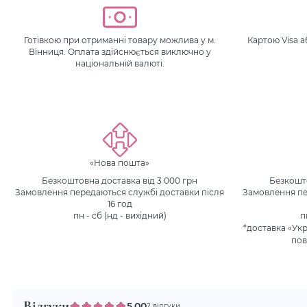
Готівкою при отриманні товару можлива у м.
Картою Visa 
Вінниця. Оплата здійснюється виключно у
національній валюті.
«Нова пошта»
Безкоштовна доставка від 3 000 грн
Безкошто
Замовлення передаються службі доставки після
Замовлення пе
16 год
пн - сб (нд - вихідний)
п
*доставка «Ук
пов
Відгуки
5.00
2 відгуки