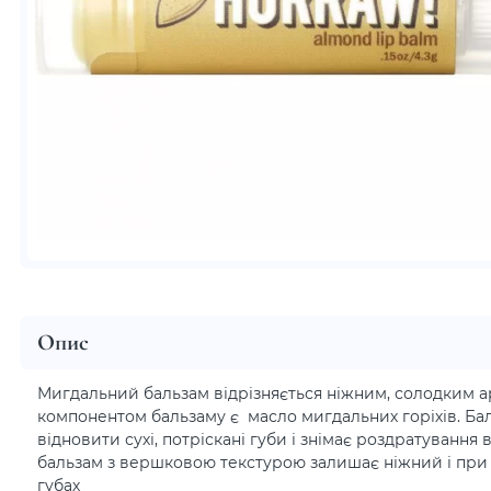
Опис
Мигдальний бальзам відрізняється ніжним, солодким 
компонентом бальзаму є масло мигдальних горіхів. Ба
відновити сухі, потріскані губи і знімає роздратування
бальзам з вершковою текстурою залишає ніжний і при 
губах