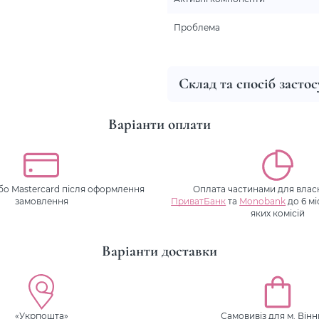
Проблема
Склад та спосіб засто
Варіанти оплати
або Mastercard після оформлення
Оплата частинами для власн
замовлення
ПриватБанк
та
Monobank
до 6 мі
яких комісій
Варіанти доставки
«Укрпошта»
Самовивіз для м. Він