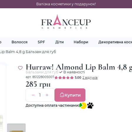
Валізка косметики у подарунок!
о
Волосся
SPF
Діти
Набори
Декоративна кос
ip Balm 4,8 g Бальзам для губ
Hurraw! Almond Lip Balm 4,8 g
Бальзами для губ
В наявності
арт. 851228005007
5.00
2 відгуків
285 грн
Купити
Доступна оплата частинами: