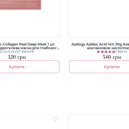
o-Collagen Real Deep Mask 1 шт
Azelogy Azelaic Acid 14% 30g Азелоджі Гель з
ідрогелева маска для глибокого
азелаїновою кислотою
зволоження
0 відгуків
1 відгук
320 грн
540 грн
Купити
Купити