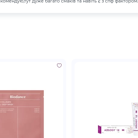
екомендую,тут дуже багато смаків та навіть є з спф фактором