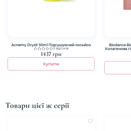
Acnemy Dryzit 30ml Підсушуючий лосьйон
Biodance Bi
Колагенова г
0 відгуків
1437 грн
Купити
Товари цієї ж серії