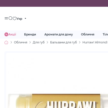
Укр
Акції
Бренди
Аромати для дому
Обличчя
Тіл
Обличчя
Для губ
Бальзами для губ
Hurraw! Almond L