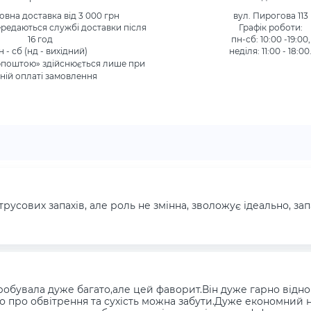
вна доставка від 3 000 грн
вул. Пирогова 113
редаються службі доставки після
Графік роботи:
16 год
пн-сб: 10:00 -19:00,
н - сб (нд - вихідний)
неділя: 11:00 - 18:00
рпоштою» здійснюється лише при
ній оплаті замовлення
русових запахів, але роль не змінна, зволожує ідеально, за
обувала дуже багато,але цей фаворит.Він дуже гарно відн
о про обвітрення та сухість можна забути.Дуже економний н