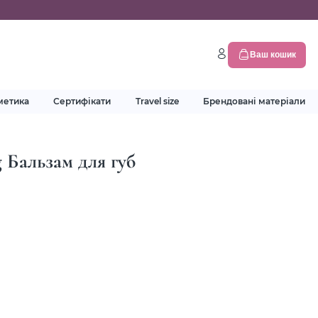
Ваш кошик
метика
Сертифікати
Travel size
Брендовані матеріали
 Бальзам для губ