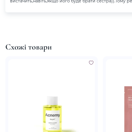
вистачить,навіть,якщо його буде брати сестра)).Тому р
Схожі товари