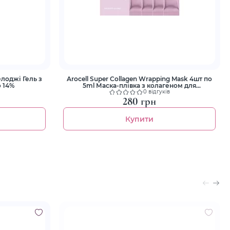
Arocell Super Collagen Wrapping Mask 4шт по
 14%
5ml Маска-плівка з колагеном для
зволоження та ліфтингу
0 відгуків
280 грн
Купити