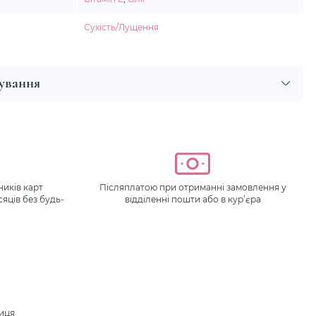
Сухість/Лущення
сування
иків карт
Післяплатою при отриманні замовлення у
сяців без будь-
відділенні пошти або в кур’єра
ниця