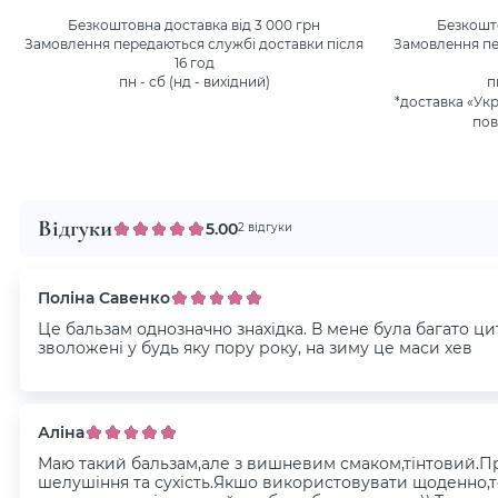
Безкоштовна доставка від 3 000 грн
Безкошто
Замовлення передаються службі доставки після
Замовлення пе
16 год
пн - сб (нд - вихідний)
п
*доставка «Ук
пов
Відгуки
5.00
2 відгуки
Поліна Савенко
Це бальзам однозначно знахідка. В мене була багато цит
зволожені у будь яку пору року, на зиму це маси хев
Аліна
Маю такий бальзам,але з вишневим смаком,тінтовий.Пр
шелушіння та сухість.Якшо використовувати щоденно,т