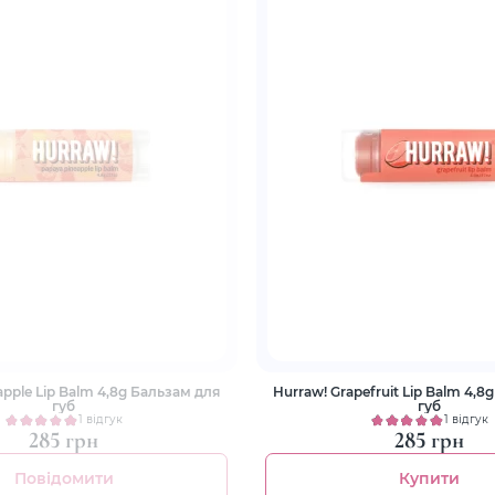
 Lip Balm 4,8g Бальзам для
Hurraw! Grapefruit Lip Balm 4,8
губ
губ
1 відгук
1 відгук
285 грн
285 грн
Повідомити
Купити