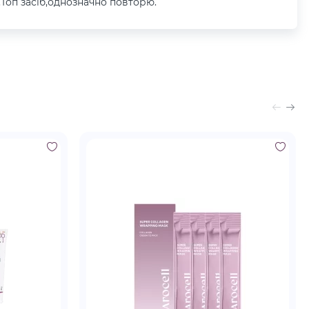
.Топ засіб,однозначно повторю.