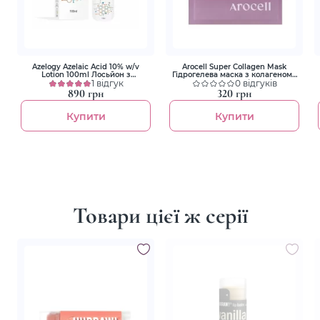
Azelogy Azelaic Acid 10% w/v
Arocell Super Collagen Mask
Lotion 100ml Лосьйон з
Гідрогелева маска з колагеном і
азелаїновою кислотою 10%
1 відгук
пептидами для ліфтингу та
0 відгуків
зволоження
890 грн
320 грн
Купити
Купити
Товари цієї ж серії