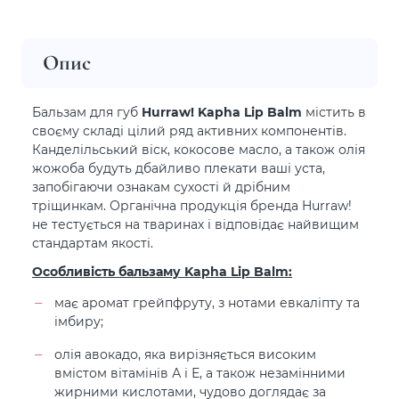
Опис
Бальзам для губ
Hurraw! Kapha Lip Balm
містить в
своєму складі цілий ряд активних компонентів.
Канделільський віск, кокосове масло, а також олія
жожоба будуть дбайливо плекати ваші уста,
запобігаючи ознакам сухості й дрібним
тріщинкам. Органічна продукція бренда Hurraw!
не тестується на тваринах і відповідає найвищим
стандартам якості.
Особливість бальзаму Kapha Lip Balm:
має аромат грейпфруту, з нотами евкаліпту та
імбиру;
олія авокадо, яка вирізняється високим
вмістом вітамінів А і Е, а також незамінними
жирними кислотами, чудово доглядає за