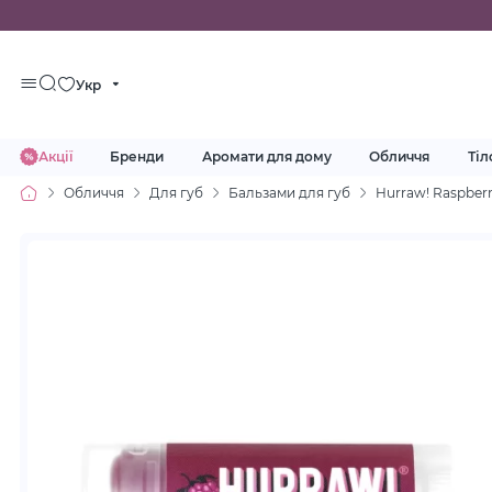
Укр
Акції
Бренди
Аромати для дому
Обличчя
Тіл
Обличчя
Для губ
Бальзами для губ
Hurraw! Raspberr