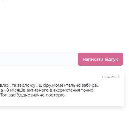
.
Написати відгук
10.04.2023
овлює та зволожує шкіру,моментально забирає
а ~8 місяців активного використання точно
.Топ засіб,однозначно повторю.