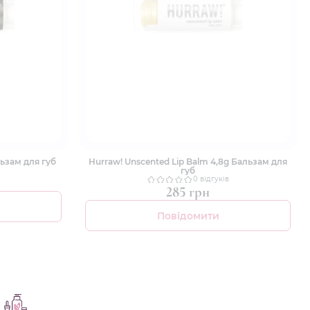
льзам для губ
Hurraw! Unscented Lip Balm 4,8g Бальзам для
губ
0 відгуків
285 грн
Повідомити