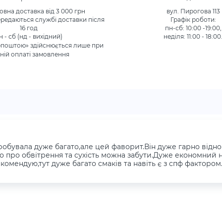
вна доставка від 3 000 грн
вул. Пирогова 113
редаються службі доставки після
Графік роботи:
16 год
пн-сб: 10:00 -19:00,
н - сб (нд - вихідний)
неділя: 11:00 - 18:00
рпоштою» здійснюється лише при
ній оплаті замовлення
обувала дуже багато,але цей фаворит.Він дуже гарно відн
о про обвітрення та сухість можна забути.Дуже економний н
екомендую,тут дуже багато смаків та навіть є з спф фактором