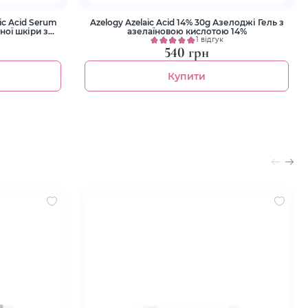
lic Acid Serum
Azelogy Azelaic Acid 14% 30g Азелоджі Гель з
ої шкіри з
азелаїновою кислотою 14%
1 відгук
540 грн
Купити