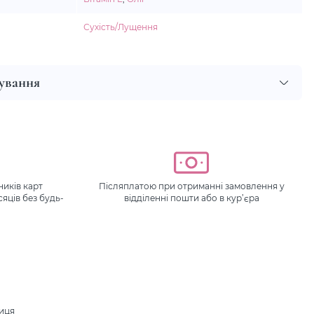
Сухість/Лущення
сування
иків карт
Післяплатою при отриманні замовлення у
сяців без будь-
відділенні пошти або в кур’єра
ниця