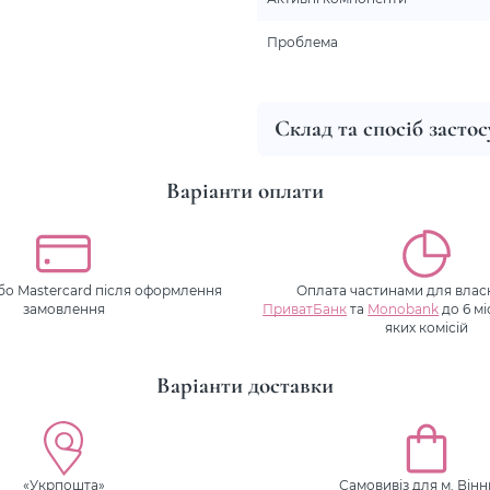
Проблема
Склад та спосіб засто
Варіанти оплати
або Mastercard після оформлення
Оплата частинами для власн
замовлення
ПриватБанк
та
Monobank
до 6 мі
яких комісій
Варіанти доставки
«Укрпошта»
Самовивіз для м. Він