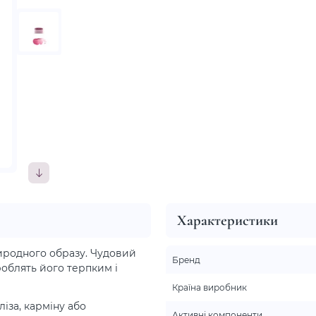
Характеристики
иродного образу. Чудовий
Бренд
роблять його терпким і
Країна виробник
ліза, карміну або
Активні компоненти