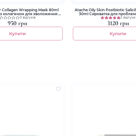
er Collagen Wrapping Mask 80ml
Atache Oily Skin Postbiotic Salici
 з колагеном для зволоження та
30ml Cироватка для проблемн
ліфтингу
кислотами
0 відгуків
2 відгуки
950 грн
3120 грн
Купити
Купити