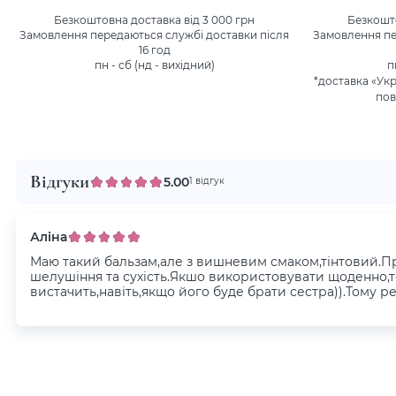
Безкоштовна доставка від 3 000 грн
Безкошто
Замовлення передаються службі доставки після
Замовлення пе
16 год
пн - сб (нд - вихідний)
п
*доставка «Ук
пов
Відгуки
5.00
1 відгук
Аліна
Маю такий бальзам,але з вишневим смаком,тінтовий.Пр
шелушіння та сухість.Якшо використовувати щоденно,т
вистачить,навіть,якщо його буде брати сестра)).Тому р