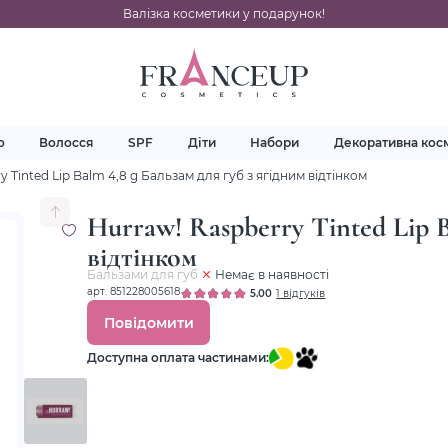
Валізка косметики у подарунок!
о
Волосся
SPF
Діти
Набори
Декоративна кос
y Tinted Lip Balm 4,8 g Бальзам для губ з ягідним відтінком
Hurraw! Raspberry Tinted Lip B
відтінком
Бальзами для губ
Немає в наявності
арт. 851228005618
5.00
1 відгуків
Повідомити
Доступна оплата частинами: