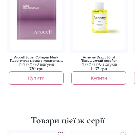
Arocell Super Collagen Mask
Acnemy Dryzit 30ml
Гідрогелева маска з колагеном і
Підсушуючий лосьйон
пептидами для ліфтингу та
0 відгуків
0 відгуків
зволоження
320 грн
1437 грн
Купити
Купити
Товари цієї ж серії