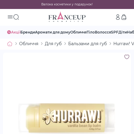
Валізка косметики у подарунок!
Акції
Бренди
Аромати для дому
Обличчя
Тіло
Волосся
SPF
Діти
На
Обличчя
Для губ
Бальзами для губ
Hurraw! V