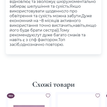
відновлює та зволожує шкіру,моментально
забирає шелушіння та сухість.Якшо
використовувати щоденно,то про
обвітрення та сухість можна забути.Дуже
економний на ~8 місяців активного
використання точно вистачить,навіть,якщо
його буде брати сестра)).Тому
рекомендую,тут дуже багато смаків та
навіть є з спф фактором.Топ
засіб,однозначно повторю.
Схожі товари
New