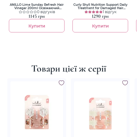
ANILLO Lime Sunday Refresh Hair
Curly Shyll Nutrition Support Daily
Vinegar 200ml Освіжаючий
Treatment for Damaged Hair
ополіскувач для волосся
0 відгуків
250ml Маска-кондиціонер для
1 відгук
пошкодженого волосся для
1145 грн
1290 грн
щоденного використання
Купити
Купити
Товари цієї ж серії