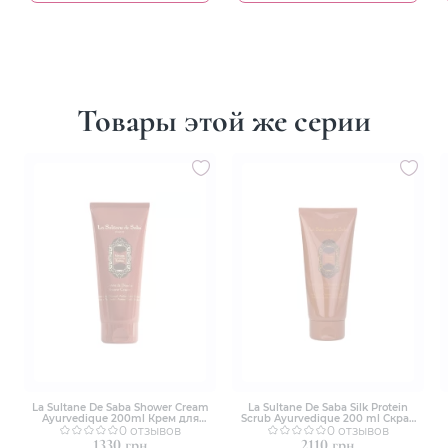
Товары этой же серии
La Sultane De Saba Shower Cream
La Sultane De Saba Silk Protein
Ayurvedique 200ml Крем для
Scrub Ayurvedique 200 ml Скраб
душа аюрведический
0 отзывов
для тела шелковый
0 отзывов
Аюрведический
1330 грн
2110 грн