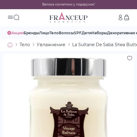
Валізка косметики у подарунок!
Акции
Бренды
Лицо
Тело
Волосы
SPF
Дети
Наборы
Декоративная 
Тело
Увлажнение
La Sultane De Saba Shea But