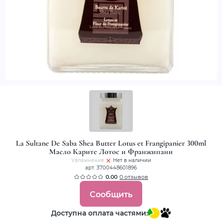
La Sultane De Saba Shea Butter Lotus et Frangipanier 300ml
Масло Карите Лотос и Франжипани
Увлажнение
Нет в наличии
арт. 3700448601896
0.00
0 отзывов
Сообщить
Доступна оплата частями: