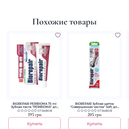
Похожие товары
BIOREPAIR PERIBIOMA 75 ml
BIOREPAIR Зубная щетка
Зубная паста "PERIBIOMA" для
"Совершенная чистка" Soft, для
лечения и профилактики
0 отзывов
чувствительных зубов черная
0 отзывов
заболевания десен и слизистой
395 грн
205 грн
Купить
Купить